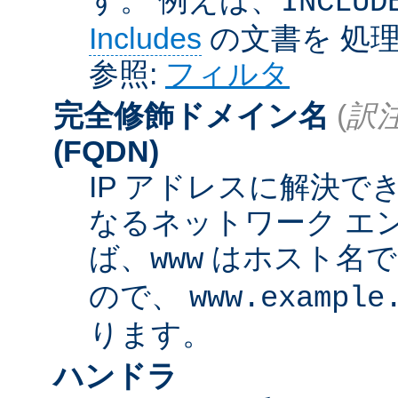
INCLUD
Includes
の文書を 処
参照:
フィルタ
完全修飾ドメイン名
(
訳注
(FQDN)
IP アドレスに解決
なるネットワーク エ
ば、
はホスト名
www
ので、
www.example
ります。
ハンドラ