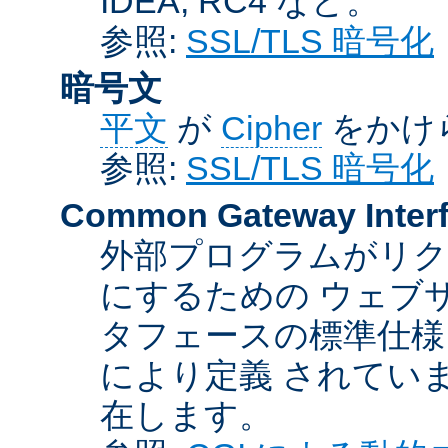
IDEA, RC4 など。
参照:
SSL/TLS 暗号化
暗号文
平文
が
Cipher
をかけ
参照:
SSL/TLS 暗号化
Common Gateway Inter
外部プログラムがリ
にするための ウェブ
タフェースの標準仕様
により定義 されてい
在します。