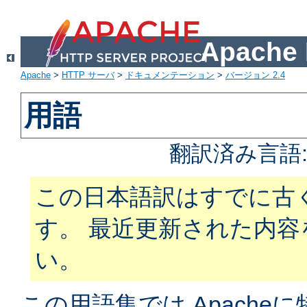
Apach
Apache
>
HTTP サーバ
>
ドキュメンテーション
>
バージョン 2.4
用語
翻訳済み言語
この日本語訳はすでに古
す。 最近更新された内
い。
この用語集では Apach