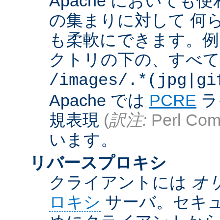
Apache において
の集まりに対して 何
も柔軟にできます。例えば
クトリの下の、すべての .g
/images/.*(jpg|gi
Apache では
PCRE
ラ
規表現
(
訳注:
Perl Comp
います。
リバースプロキシ
クライアントには
オ
ロキシ
サーバ。セキュ