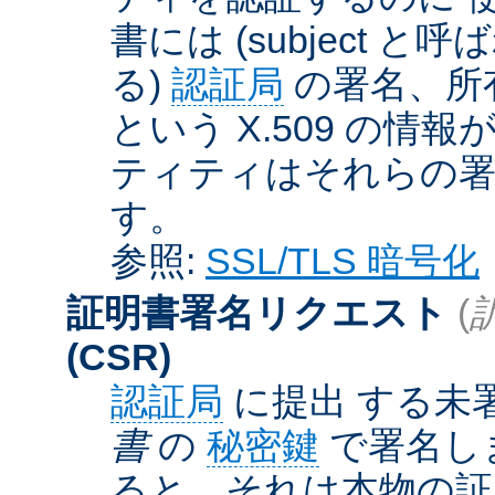
書には (subject と呼
る)
認証局
の署名、所
という X.509 の
ティティはそれらの署
す。
参照:
SSL/TLS 暗号化
証明書署名リクエスト
(
(CSR)
認証局
に提出 する未
書
の
秘密鍵
で署名しま
ると、それは本物の証