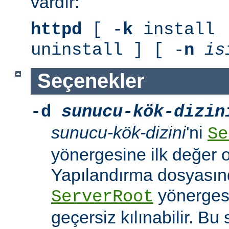
vardır:
httpd
[ -
k
install 
uninstall ] [ -
n
is
Seçenekler
-d
sunucu-kök-dizin
sunucu-kök-dizini
'ni
Se
yönergesine ilk değer o
Yapılandırma dosyasınd
yönerges
ServerRoot
geçersiz kılınabilir. B