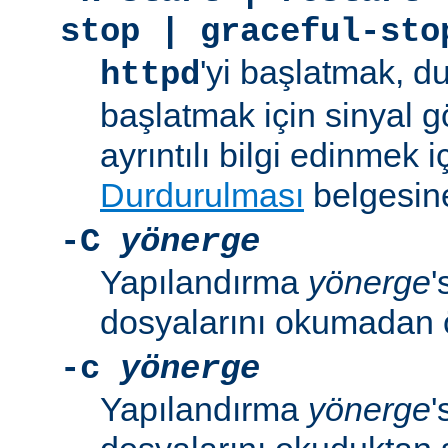
stop | graceful-sto
'yi başlatmak, 
httpd
başlatmak için sinyal 
ayrıntılı bilgi edinmek i
Durdurulması
belgesine
-C
yönerge
Yapılandırma
yönerge
'
dosyalarını okumadan 
-c
yönerge
Yapılandırma
yönerge
'