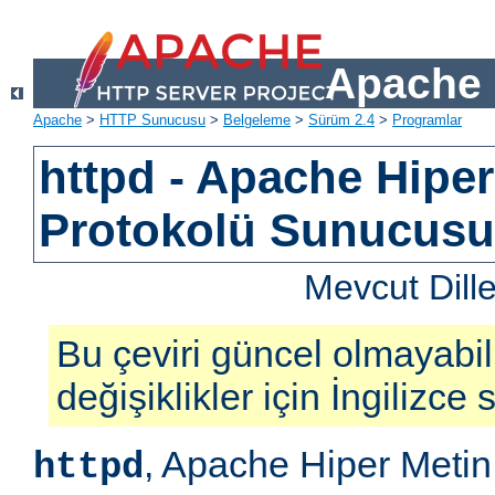
Apache 
Apache
>
HTTP Sunucusu
>
Belgeleme
>
Sürüm 2.4
>
Programlar
httpd - Apache Hiper
Protokolü Sunucus
Mevcut Dill
Bu çeviri güncel olmayabil
değişiklikler için İngilizce
, Apache Hiper Metin
httpd