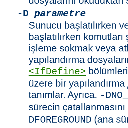
dosyalarını okuduktan 
-D
parametre
Sunucu başlatılırken v
başlatılırken komutları 
işleme sokmak veya at
yapılandırma dosyaları
bölümleri
<IfDefine>
üzere bir yapılandırma
tanımlar. Ayrıca,
-DNO
sürecin çatallanmasını
(ana sü
DFOREGROUND