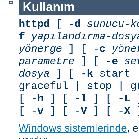
Kullanım
httpd
[ -
d
sunucu-k
f
yapılandırma-dosy
yönerge
] [ -
c
yöne
parametre
] [ -
e
se
dosya
] [
-k
start 
graceful | stop | g
[ -
h
] [ -
l
] [ -
L
]
[ -
v
] [ -
V
] [ -
X
]
Windows sistemlerinde
, 