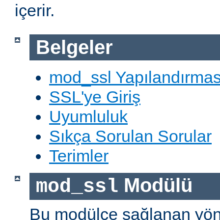
içerir.
Belgeler
mod_ssl Yapılandırmas
SSL'ye Giriş
Uyumluluk
Sıkça Sorulan Sorular
Terimler
Modülü
mod_ssl
Bu modülce sağlanan yön