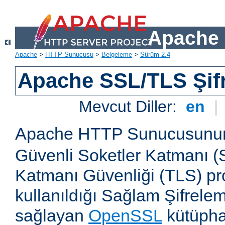
Apache 
Apache
>
HTTP Sunucusu
>
Belgeleme
>
Sürüm 2.4
Apache SSL/TLS Şif
Mevcut Diller:
en
|
Apache HTTP Sunucusun
Güvenli Soketler Katmanı (
Katmanı Güvenliği (TLS) pro
kullanıldığı Sağlam Şifrele
sağlayan
OpenSSL
kütüpha