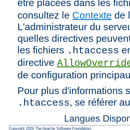
être placées dans les fich
consultez le
Contexte
de l
L'administrateur du serveu
quelles directives peuven
les fichiers
en
.htaccess
directive
AllowOverrid
de configuration principau
Pour plus d'informations su
, se référer a
.htaccess
Langues Dispon
Copyright 2026 The Apache Software Foundation.