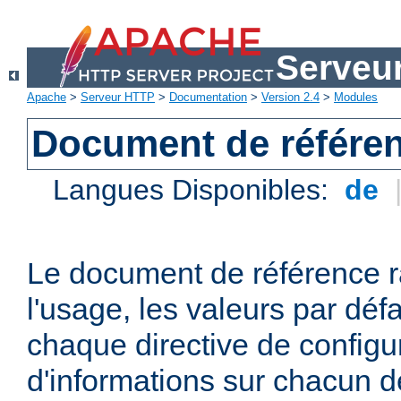
Serveu
Apache
>
Serveur HTTP
>
Documentation
>
Version 2.4
>
Modules
Document de référen
Langues Disponibles:
de
Le document de référence r
l'usage, les valeurs par défa
chaque directive de configu
d'informations sur chacun d