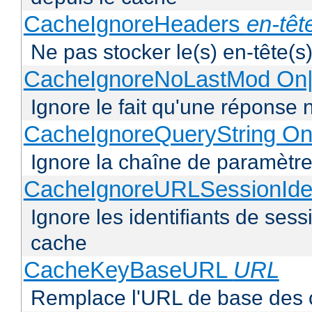
CacheIgnoreHeaders
en-têt
Ne pas stocker le(s) en-tête(s)
CacheIgnoreNoLastMod On|
Ignore le fait qu'une réponse 
CacheIgnoreQueryString On
Ignore la chaîne de paramètre
CacheIgnoreURLSessionIden
Ignore les identifiants de ses
cache
CacheKeyBaseURL
URL
Remplace l'URL de base des 