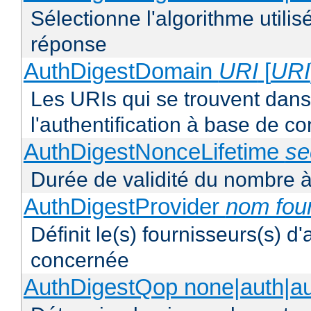
Sélectionne l'algorithme utilis
réponse
AuthDigestDomain
URI
[
URI
Les URIs qui se trouvent dan
l'authentification à base de 
AuthDigestNonceLifetime
se
Durée de validité du nombre à
AuthDigestProvider
nom fou
Définit le(s) fournisseurs(s) d
concernée
AuthDigestQop none|auth|auth