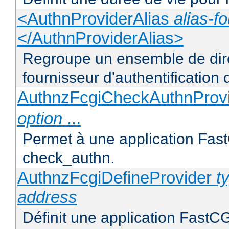
<AuthnProviderAlias
alias-f
</AuthnProviderAlias>
Regroupe un ensemble de direc
fournisseur d'authentification d
AuthnzFcgiCheckAuthnProv
option
...
Permet à une application FastC
check_authn.
AuthnzFcgiDefineProvider
t
address
Définit une application FastCG