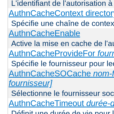
L'identifiant de l'autorisation 
AuthnCacheContext director
Spécifie une chaîne de context
AuthnCacheEnable
Active la mise en cache de l'au
AuthnCacheProvideFor
four
Spécifie le fournisseur pour l
AuthnCacheSOCache
nom-f
fournisseur]
Sélectionne le fournisseur soca
AuthnCacheTimeout
durée-d
Définit une durée de vie pour