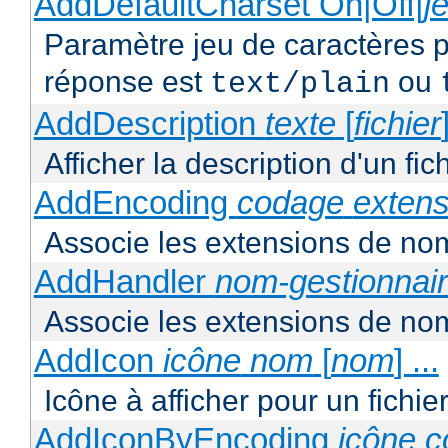
AddDefaultCharset On|Off|
j
Paramètre jeu de caractères p
réponse est
ou
text/plain
AddDescription
texte
[
fichier
Afficher la description d'un fic
AddEncoding
codage
extens
Associe les extensions de nom
AddHandler
nom-gestionnai
Associe les extensions de nom
AddIcon
icône
nom
[
nom
] ...
Icône à afficher pour un fichi
AddIconByEncoding
icône
c