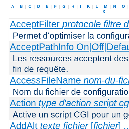
A
|
B
|
C
|
D
|
E
|
F
|
G
|
H
|
I
|
K
|
L
|
M
|
N
|
O
X
AcceptFilter
protocole
filtre
Permet d'optimiser la configur
AcceptPathInfo On|Off|Defau
Les ressources acceptent des
fin de requête.
AccessFileName
nom-du-fic
Nom du fichier de configuratio
Action
type d'action
script cg
Active un script CGI pour un g
AddAlt
texte
fichier
[
fichier
] ..