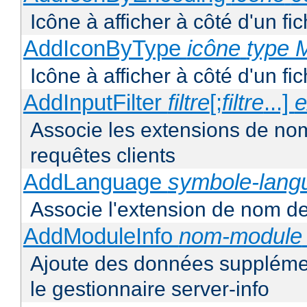
Icône à afficher à côté d'un f
AddIconByType
icône
type 
Icône à afficher à côté d'un f
AddInputFilter
filtre
[;
filtre
...]
e
Associe les extensions de noms 
requêtes clients
AddLanguage
symbole-lang
Associe l'extension de nom de 
AddModuleInfo
nom-module
Ajoute des données supplémen
le gestionnaire server-info