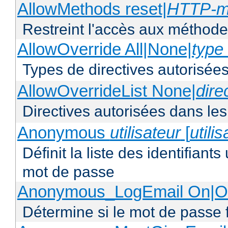
AllowMethods reset|
HTTP-m
Restreint l'accès aux méthod
AllowOverride All|None|
type 
Types de directives autorisées
AllowOverrideList None|
dire
Directives autorisées dans les
Anonymous
utilisateur
[
utili
Définit la liste des identifiant
mot de passe
Anonymous_LogEmail On|Of
Détermine si le mot de passe f