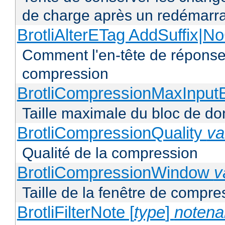
de charge après un redémarra
BrotliAlterETag AddSuffix
Comment l'en-tête de réponse 
compression
BrotliCompressionMaxInput
Taille maximale du bloc de d
BrotliCompressionQuality
va
Qualité de la compression
BrotliCompressionWindow
v
Taille de la fenêtre de compres
BrotliFilterNote [
type
]
noten