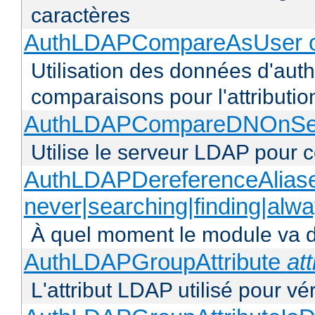
caractères
AuthLDAPCompareAsUser o
Utilisation des données d'authen
comparaisons pour l'attributio
AuthLDAPCompareDNOnServ
Utilise le serveur LDAP pour
AuthLDAPDereferenceAlias
never|searching|finding|alw
À quel moment le module va dé
AuthLDAPGroupAttribute
att
L'attribut LDAP utilisé pour vé