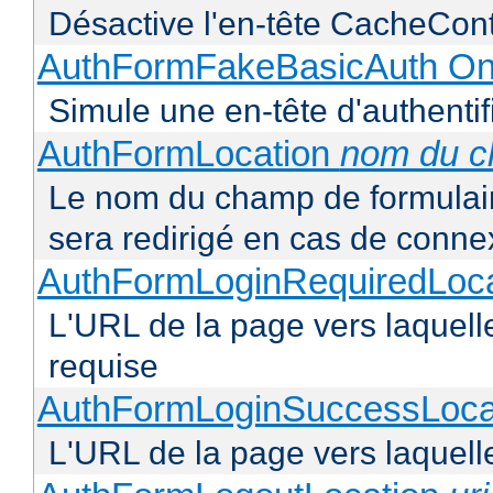
Désactive l'en-tête CacheCont
AuthFormFakeBasicAuth On
Simule une en-tête d'authentif
AuthFormLocation
nom du 
Le nom du champ de formulaire 
sera redirigé en cas de conne
AuthFormLoginRequiredLoc
L'URL de la page vers laquelle 
requise
AuthFormLoginSuccessLoca
L'URL de la page vers laquelle