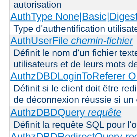
autorisation
AuthType None|Basic|Diges
Type d'authentification utilisat
AuthUserFile
chemin-fichier
Définit le nom d'un fichier text
utilisateurs et de leurs mots 
AuthzDBDLoginToReferer O
Définit si le client doit être 
de déconnexion réussie si un
AuthzDBDQuery
requête
Définit la requête SQL pour l'
AuthzDBDRedirectQuery
re