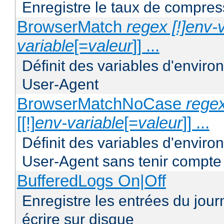
Enregistre le taux de compres
BrowserMatch
regex [!]env-
variable
[=
valeur
]] ...
Définit des variables d'envir
User-Agent
BrowserMatchNoCase
regex
[[!]
env-variable
[=
valeur
]] ...
Définit des variables d'envir
User-Agent sans tenir compte
BufferedLogs On|Off
Enregistre les entrées du jou
écrire sur disque