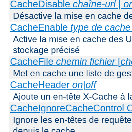
CacheDisable
chaîne-url
|
o
Désactive la mise en cache d
CacheEnable
type de cache
Active la mise en cache des UR
stockage précisé
CacheFile
chemin fichier
[
ch
Met en cache une liste de ges
CacheHeader
on|off
Ajoute un en-tête X-Cache à l
CacheIgnoreCacheControl O
Ignore les en-têtes de requête
depuis le cache