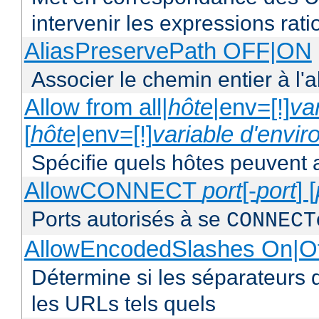
intervenir les expressions rati
AliasPreservePath OFF|ON
Associer le chemin entier à l'a
Allow from all|
hôte
|env=[!]
va
[
hôte
|env=[!]
variable d'envi
Spécifie quels hôtes peuvent 
AllowCONNECT
port
[-
port
] [
Ports autorisés à se
CONNECT
AllowEncodedSlashes On|O
Détermine si les séparateurs 
les URLs tels quels