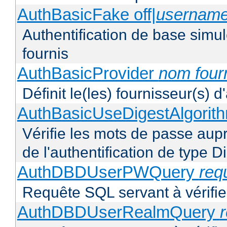
AuthBasicFake off|
usernam
Authentification de base simul
fournis
AuthBasicProvider
nom four
Définit le(les) fournisseur(s) 
AuthBasicUseDigestAlgorit
Vérifie les mots de passe aupr
de l'authentification de type D
AuthDBDUserPWQuery
req
Requête SQL servant à vérifier
AuthDBDUserRealmQuery