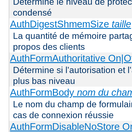
Détermine le niveau de protect
condensé
AuthDigestShmemSize
taille
La quantité de mémoire partag
propos des clients
AuthFormAuthoritative On|Of
Détermine si l'autorisation et 
plus bas niveau
AuthFormBody
nom du cha
Le nom du champ de formulaire
cas de connexion réussie
AuthFormDisableNoStore On