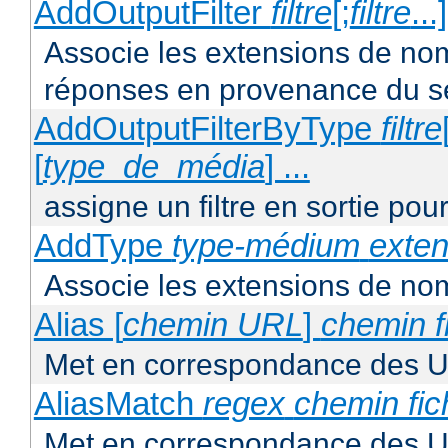
AddOutputFilter
filtre
[;
filtre
...
Associe les extensions de noms 
réponses en provenance du s
AddOutputFilterByType
filtre
[
type_de_média
] ...
assigne un filtre en sortie pou
AddType
type-médium
exten
Associe les extensions de nom
Alias [
chemin URL
]
chemin f
Met en correspondance des U
AliasMatch
regex
chemin fic
Met en correspondance des UR