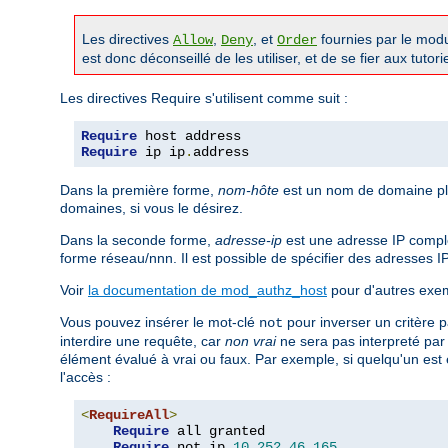
Les directives
,
, et
fournies par le mod
Allow
Deny
Order
est donc déconseillé de les utiliser, et de se fier aux tutor
Les directives Require s'utilisent comme suit :
Require
Require
 ip ip
.
address
Dans la première forme,
nom-hôte
est un nom de domaine ple
domaines, si vous le désirez.
Dans la seconde forme,
adresse-ip
est une adresse IP complè
forme réseau/nnn. Il est possible de spécifier des adresses I
Voir
la documentation de mod_authz_host
pour d'autres exem
Vous pouvez insérer le mot-clé
pour inverser un critère p
not
interdire une requête, car
non vrai
ne sera pas interpreté pa
élément évalué à vrai ou faux. Par exemple, si quelqu'un est 
l'accès :
<
RequireAll
>
Require
 all granted

Require
 not ip 
10.252
.
46.165