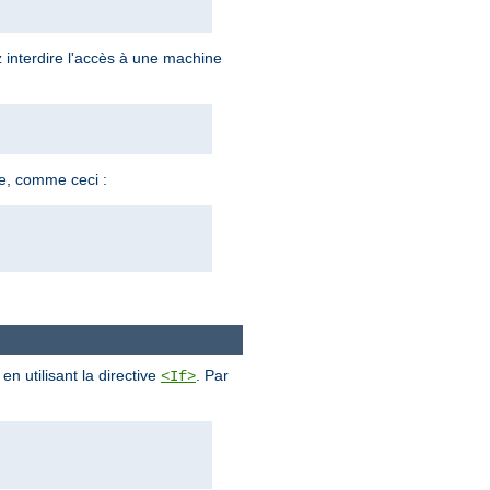
z interdire l'accès à une machine
ne, comme ceci :
n utilisant la directive
. Par
<If>