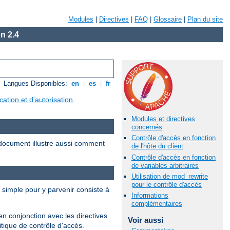
Modules
|
Directives
|
FAQ
|
Glossaire
|
Plan du site
n 2.4
Langues Disponibles:
en
|
es
|
fr
ication et d'autorisation
.
Modules et directives
concernés
Contrôle d'accès en fonction
document illustre aussi comment
de l'hôte du client
Contrôle d'accès en fonction
de variables arbitraires
Utilisation de mod_rewrite
pour le contrôle d'accès
s simple pour y parvenir consiste à
Informations
complémentaires
en conjonction avec les directives
Voir aussi
tique de contrôle d'accès.