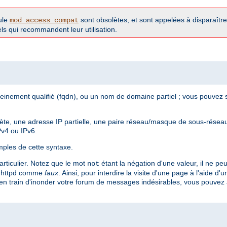
ule
sont obsolètes, et sont appelées à disparaître 
mod_access_compat
iels qui recommandent leur utilisation.
inement qualifié (fqdn), ou un nom de domaine partiel ; vous pouvez s
te, une adresse IP partielle, une paire réseau/masque de sous-réseau
Pv4 ou IPv6.
ples de cette syntaxe.
articulier. Notez que le mot
étant la négation d'une valeur, il ne peu
not
r httpd comme
faux
. Ainsi, pour interdire la visite d'une page à l'aide d'
en train d'inonder votre forum de messages indésirables, vous pouvez aj