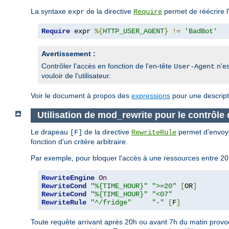
La syntaxe
de la directive
permet de réécrire l
expr
Require
Require
 expr 
%{
HTTP_USER_AGENT
}
!=
'BadBot'
Avertissement :
Contrôler l'accès en fonction de l'en-tête
n'es
User-Agent
vouloir de l'utilisateur.
Voir le document à propos des
expressions
pour une descript
Utilisation de mod_rewrite pour le contrôle
Le drapeau
de la directive
permet d'envoye
[F]
RewriteRule
fonction d'un critère arbitraire.
Par exemple, pour bloquer l'accès à une ressources entre 20h
RewriteEngine
On
RewriteCond
"%{TIME_HOUR}"
">=20"
[
OR
]
RewriteCond
"%{TIME_HOUR}"
"<07"
RewriteRule
"^/fridge"
"-"
[
F
]
Toute requête arrivant après 20h ou avant 7h du matin provoq