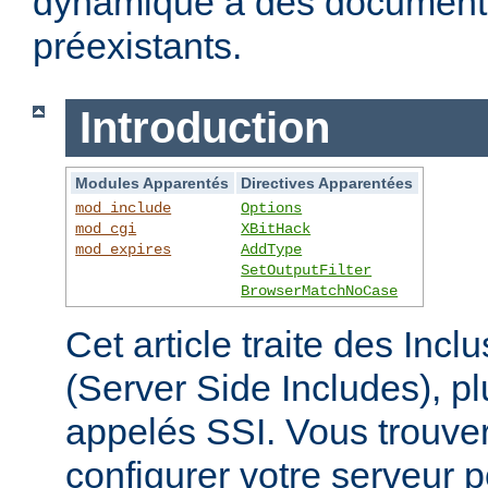
dynamique à des documen
préexistants.
Introduction
Modules Apparentés
Directives Apparentées
mod_include
Options
mod_cgi
XBitHack
mod_expires
AddType
SetOutputFilter
BrowserMatchNoCase
Cet article traite des Inc
(Server Side Includes),
appelés SSI. Vous trouver
configurer votre serveur p