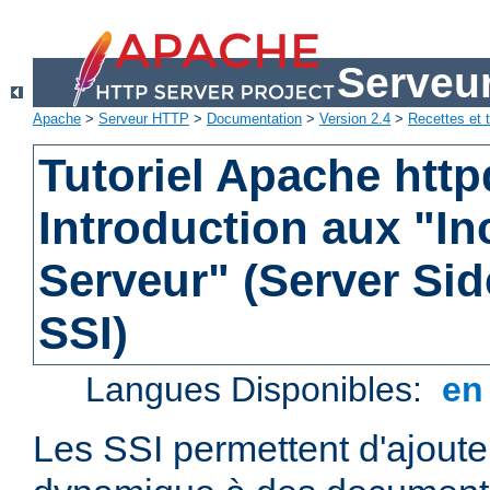
Serveu
Apache
>
Serveur HTTP
>
Documentation
>
Version 2.4
>
Recettes et t
Tutoriel Apache http
Introduction aux "In
Serveur" (Server Sid
SSI)
Langues Disponibles:
e
Les SSI permettent d'ajout