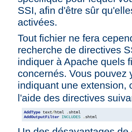
SSI, afin d'être sûr qu'ell
activées.
Tout fichier ne fera cepen
recherche de directives 
indiquer à Apache quels f
concernés. Vous pouvez y
indiquant une extension
l'aide des directives suiva
AddType
 text
/
html 
.
AddOutputFilter
INCLUDES
.
shtml
Un des désavantages de 