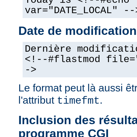
Today is <!--#echo
var="DATE_LOCAL" --
Date de modification
Dernière modificati
<!--#flastmod file=
->
Le format peut là aussi êt
l'attribut
.
timefmt
Inclusion des résult
programme CGI