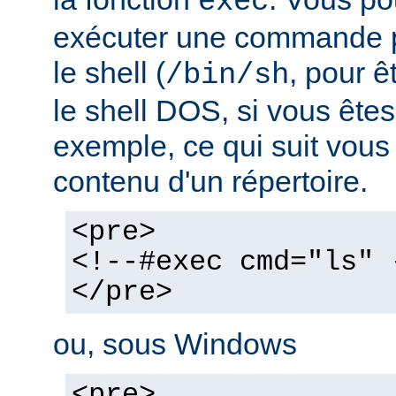
exec
exécuter une commande pa
le shell (
, pour ê
/bin/sh
le shell DOS, si vous ête
exemple, ce qui suit vous 
contenu d'un répertoire.
<pre>
<!--#exec cmd="ls" 
</pre>
ou, sous Windows
<pre>