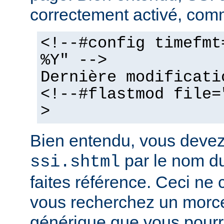
correctement activé, comm
<!--#config timefmt
%Y" -->
Dernière modificati
<!--#flastmod file=
>
Bien entendu, vous deve
par le nom du
ssi.shtml
faites référence. Ceci ne 
vous recherchez un morc
générique que vous pourr