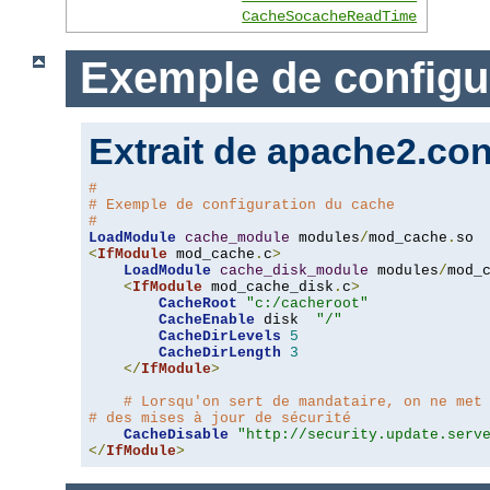
CacheSocacheReadTime
Exemple de configu
Extrait de apache2.con
#
# Exemple de configuration du cache
#
LoadModule
cache_module
 modules
/
mod_cache
.
<
IfModule
 mod_cache
.
c
>
LoadModule
cache_disk_module
 modules
/
mod_
<
IfModule
 mod_cache_disk
.
c
>
CacheRoot
"c:/cacheroot"
CacheEnable
 disk  
"/"
CacheDirLevels
5
CacheDirLength
3
</
IfModule
>
# Lorsqu'on sert de mandataire, on ne met
# des mises à jour de sécurité
CacheDisable
"http://security.update.serv
</
IfModule
>