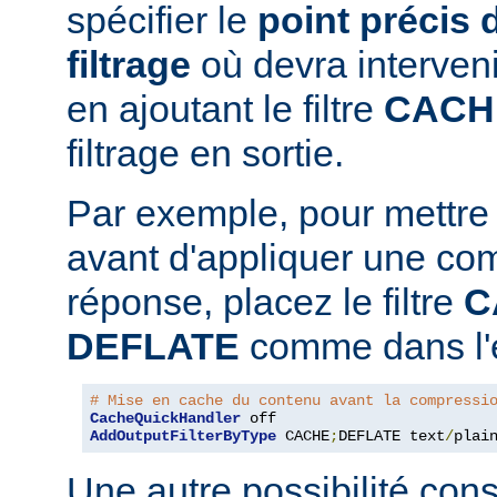
spécifier le
point précis 
filtrage
où devra interven
en ajoutant le filtre
CACH
filtrage en sortie.
Par exemple, pour mettre
avant d'appliquer une co
réponse, placez le filtre
C
DEFLATE
comme dans l'e
# Mise en cache du contenu avant la compressi
CacheQuickHandler
AddOutputFilterByType
 CACHE
;
DEFLATE text
/
plai
Une autre possibilité cons