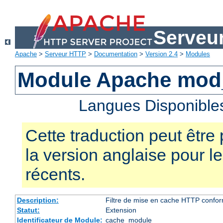
Serveu
Apache
>
Serveur HTTP
>
Documentation
>
Version 2.4
>
Modules
Module Apache mod
Langues Disponible
Cette traduction peut être 
la version anglaise pour 
récents.
Description:
Filtre de mise en cache HTTP confo
Statut:
Extension
Identificateur de Module:
cache_module