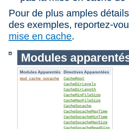
Pour de plus amples détails,
des exemples, reportez-vo
mise en cache
.
Modules apparentés 
Modules Apparentés
Directives Apparentées
mod_cache_socache
CacheRoot
CacheDirLevels
CacheDirLength
CacheMinFileSize
CacheMaxFileSize
CacheSocache
CacheSocacheMaxTime
CacheSocacheMinTime
CacheSocacheMaxSize
CacheSocacheReadSize