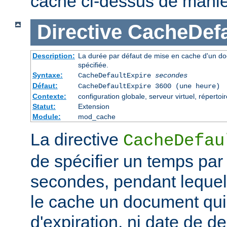
cache ci-dessus de maniè
Directive
CacheDefa
Description:
La durée par défaut de mise en cache d'un do
spécifiée.
Syntaxe:
CacheDefaultExpire
secondes
Défaut:
CacheDefaultExpire 3600 (une heure)
Contexte:
configuration globale, serveur virtuel, répertoi
Statut:
Extension
Module:
mod_cache
La directive
CacheDefau
de spécifier un temps par
secondes, pendant lequel
le cache un document qui
d'expiration, ni date de de