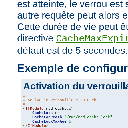
est atteinte, le verrou es
autre requête peut alors 
Cette durée de vie peut êt
directive
CacheMaxExpi
défaut est de 5 secondes.
Exemple de configur
Activation du verrouil
#
# Active le verrouillage du cache
#
<
IfModule
 mod_cache
.
c
>
CacheLock
 on

CacheLockPath
"/tmp/mod_cache-lock"
CacheLockMaxAge
5
</
IfModule
>