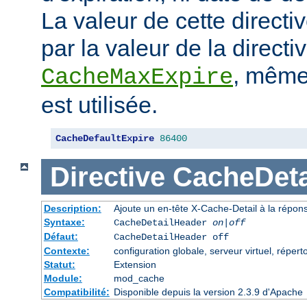
La valeur de cette directi
par la valeur de la directi
, même 
CacheMaxExpire
est utilisée.
CacheDefaultExpire
86400
Directive
CacheDeta
Description:
Ajoute un en-tête X-Cache-Detail à la répon
Syntaxe:
CacheDetailHeader
on|off
Défaut:
CacheDetailHeader off
Contexte:
configuration globale, serveur virtuel, répert
Statut:
Extension
Module:
mod_cache
Compatibilité:
Disponible depuis la version 2.3.9 d'Apache