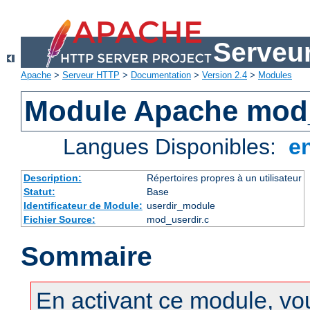
Serveu
Apache
>
Serveur HTTP
>
Documentation
>
Version 2.4
>
Modules
Module Apache mod
Langues Disponibles:
e
Description:
Répertoires propres à un utilisateur
Statut:
Base
Identificateur de Module:
userdir_module
Fichier Source:
mod_userdir.c
Sommaire
En activant ce module, vo