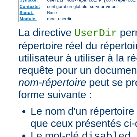
Syntaxe:
UserDir
nom-répertoire
[
nom-répertoi
Contexte:
configuration globale, serveur virtuel
Statut:
Base
Module:
mod_userdir
La directive
perm
UserDir
répertoire réel du réperto
utilisateur à utiliser à la 
requête pour un document 
nom-répertoire
peut se pr
forme suivante :
Le nom d'un répertoire
que ceux présentés ci
Le mot-clé
.
disabled