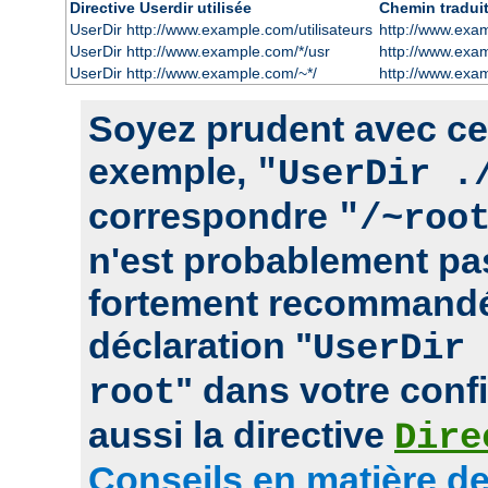
Directive Userdir utilisée
Chemin tradui
UserDir http://www.example.com/utilisateurs
http://www.exam
UserDir http://www.example.com/*/usr
http://www.exa
UserDir http://www.example.com/~*/
http://www.exa
Soyez prudent avec cett
exemple,
"UserDir .
correspondre
"/~roo
n'est probablement pas
fortement recommandé
déclaration "
UserDir 
" dans votre confi
root
aussi la directive
Dire
Conseils en matière de