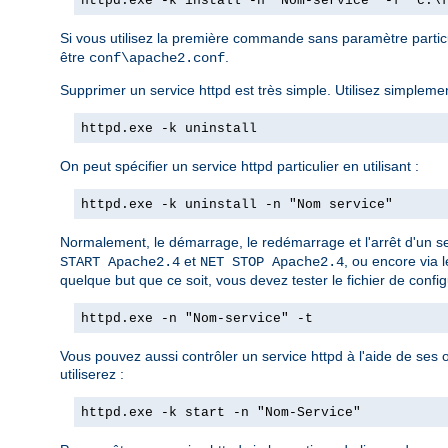
httpd.exe -k install -n "Nom-service" -f "c:\
Si vous utilisez la première commande sans paramètre partic
être
.
conf\apache2.conf
Supprimer un service httpd est très simple. Utilisez simplemen
httpd.exe -k uninstall
On peut spécifier un service httpd particulier en utilisant :
httpd.exe -k uninstall -n "Nom service"
Normalement, le démarrage, le redémarrage et l'arrêt d'un se
et
, ou encore via 
START Apache2.4
NET STOP Apache2.4
quelque but que ce soit, vous devez tester le fichier de configu
httpd.exe -n "Nom-service" -t
Vous pouvez aussi contrôler un service httpd à l'aide de ses
utiliserez :
httpd.exe -k start -n "Nom-Service"