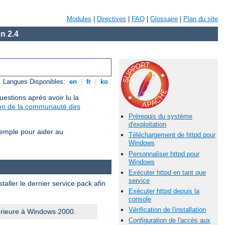
Modules
|
Directives
|
FAQ
|
Glossaire
|
Plan du site
n 2.4
Langues Disponibles:
en
|
fr
|
ko
estions après avoir lu la
sion de la communauté des
Prérequis du système
d'exploitation
xemple pour aider au
Téléchargement de httpd pour
Windows
Personnaliser httpd pour
Windows
Exécuter httpd en tant que
service
aller le dernier service pack afin
Exécuter httpd depuis la
console
Vérification de l'installation
érieure à Windows 2000.
Configuration de l'accès aux