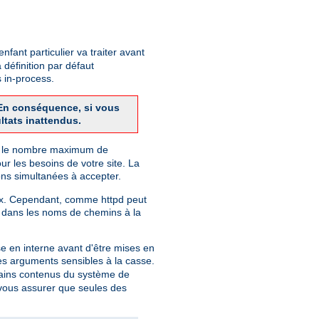
fant particulier va traiter avant
 définition par défaut
 in-process.
. En conséquence, si vous
ltats inattendus.
finit le nombre maximum de
r les besoins de votre site. La
ns simultanées à accepter.
nix. Cependant, comme httpd peut
 dans les noms de chemins à la
e en interne avant d'être mises en
des arguments sensibles à la casse.
rtains contenus du système de
r vous assurer que seules des