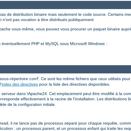
pas de distribution binaire mais seulement le code source. Certains m
ci n'ont pas vocation à être distribués publiquement.
Apache vous-même, vous pouvez vous procurer un paquet binaire auprè
et éventuellement PHP et MySQL sous Microsoft Windows :
 sous-répertoire
. Ce sont les même fichiers que ceux utilisés pour 
conf
'
index des directives
pour la liste des directives disponibles.
 le serveur dans \Apache24. Cet emplacement peut être modifié à la comp
esponde effectivement à la racine de l'installation. Les distributions b
te de la configuration initiale.
d, il ne lance pas de processus séparé pour chaque requête, comme h
xécution : un processus parent, et un processus enfant qui traite les re