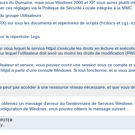
sateurs du Domaine, mais sous Windows 2000 et XP, vous aurez plutôt int
er ces réglages via la Politique de Sécurité Locale intégrée à la MMC.
u groupe Utilisateurs
X) sur tous les documents et répertoires de scripts (
et
htdocs
cgi-b
ur le répertoire
.
logs
eur sous lequel le service httpd s'exécute les droits en lecture et exécut
sur lequel l'utilisateur doit avoir au moins les droits de modification (RW
sateur et service, vous pouvez ouvrir une session sous ce compte et véri
 httpd à partir d'une console Windows. Si tout fonctionne, et si vous ave
 peut pas accéder à une ressource réseau nécessaire, et que vous dev
us obteniez un message d'erreur du Gestionnaire de Services Windows.
configuration de Windows, vous pouvez obtenir le message suivant :
MPUTER
ly.