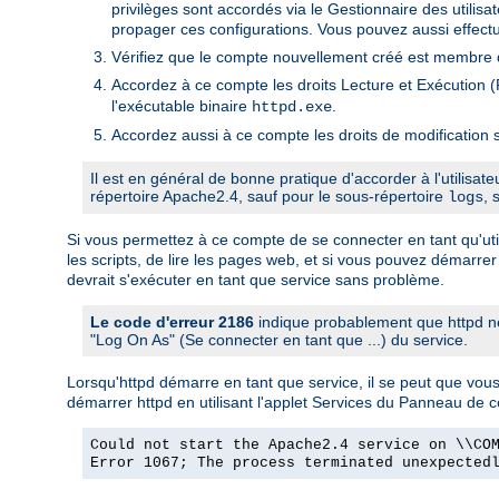
privilèges sont accordés via le Gestionnaire des utili
propager ces configurations. Vous pouvez aussi effectu
Vérifiez que le compte nouvellement créé est membre d
Accordez à ce compte les droits Lecture et Exécution (R
l'exécutable binaire
.
httpd.exe
Accordez aussi à ce compte les droits de modification s
Il est en général de bonne pratique d'accorder à l'utilisat
répertoire Apache2.4, sauf pour le sous-répertoire
, 
logs
Si vous permettez à ce compte de se connecter en tant qu'utili
les scripts, de lire les pages web, et si vous pouvez démarrer
devrait s'exécuter en tant que service sans problème.
Le code d'erreur 2186
indique probablement que httpd ne
"Log On As" (Se connecter en tant que ...) du service.
Lorsqu'httpd démarre en tant que service, il se peut que vo
démarrer httpd en utilisant l'applet Services du Panneau de 
Could not start the Apache2.4 service on \\CO
Error 1067; The process terminated unexpected