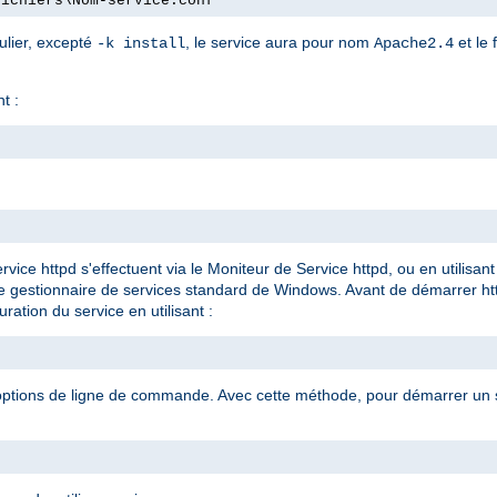
fichiers\Nom-service.conf"
ulier, excepté
, le service aura pour nom
et le 
-k install
Apache2.4
t :
rvice httpd s'effectuent via le Moniteur de Service httpd, ou en utilis
le gestionnaire de services standard de Windows. Avant de démarrer ht
ration du service en utilisant :
 options de ligne de commande. Avec cette méthode, pour démarrer un se