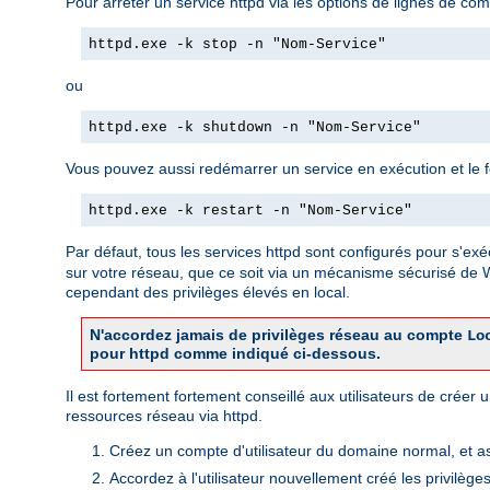
Pour arrêter un service httpd via les options de lignes de com
httpd.exe -k stop -n "Nom-Service"
ou
httpd.exe -k shutdown -n "Nom-Service"
Vous pouvez aussi redémarrer un service en exécution et le forc
httpd.exe -k restart -n "Nom-Service"
Par défaut, tous les services httpd sont configurés pour s'exé
sur votre réseau, que ce soit via un mécanisme sécurisé de
cependant des privilèges élevés en local.
N'accordez jamais de privilèges réseau au compte
Lo
pour httpd comme indiqué ci-dessous.
Il est fortement fortement conseillé aux utilisateurs de crée
ressources réseau via httpd.
Créez un compte d'utilisateur du domaine normal, et a
Accordez à l'utilisateur nouvellement créé les privilège