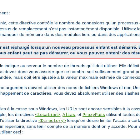
ment :
x, cette directive contrôle le nombre de connexions qu'un processus en
cessus de remplacement n'est pas instantanément disponible. Utilisez la
de manquer de mémoire dans des modules tiers ou dans des applications
veur est rechargé lorsqu'un nouveau processus enfant est démarré
sus enfant peut ne pas démarrer, ou vous pouvez obtenir des résu
 Elle indique au serveur le nombre de threads qu'il doit utiliser. Elle dé
us devez donc vous assurer que ce nombre soit suffisamment grand pou
dée, mais doit être ajustée à la valeur maximale estimée de connexio
mme arguments doivent utiliser des noms de fichiers Windows et non U
chappement de caractères, vous devez absolument utiliser des slashes
bles à la casse sous Windows, les URLs sont encore sensibles à la cass
le, les directives
,
, et
utilisent toutes 
<Location>
Alias
ProxyPass
utiliser la directive
lorsqu'on désire limiter l'accès à ce
<Directory>
 d'un répertoire, sans tenir compte de la manière dont on y accède. Pou
iliser ceci :