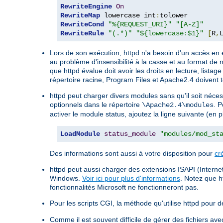
RewriteEngine
On
RewriteMap
 lowercase int
:
RewriteCond
"%{REQUEST_URI}"
"[A-Z]"
RewriteRule
"(.*)"
"${lowercase:$1}"
[
R
,
Lors de son exécution, httpd n'a besoin d'un accès en 
au problème d'insensibilité à la casse et au format de 
que httpd évalue doit avoir les droits en lecture, listag
répertoire racine, Program Files et Apache2.4 doivent t
httpd peut charger divers modules sans qu'il soit néce
optionnels dans le répertoire
. P
\Apache2.4\modules
activer le module status, ajoutez la ligne suivante (en 
LoadModule
status_module
"modules/mod_st
Des informations sont aussi à votre disposition pour
cr
httpd peut aussi charger des extensions ISAPI (Internet
Windows.
Voir ici pour plus d'informations
. Notez que h
fonctionnalités Microsoft ne fonctionneront pas.
Pour les scripts CGI, la méthode qu'utilise httpd pour dé
Comme il est souvent difficile de gérer des fichiers a