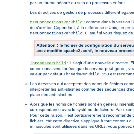
par un thread séparé au sein du processus enfant.
Les directives de gestion de processus diffèrent égale
: comme dans la version Uni
MaxConnectionsPerChild
de s'arrêter. Cependant, à la différence d'Unix, un pro
, sauf si vous risquez 
MaxConnectionsPerChild 0
Attention : le fichier de configuration du ser
avez modifié
, le nouveau proces
apache2.conf
: il s'agit d'une nouvelle directive.
ThreadsPerChild
connexions simultanées que le serveur peut gérer ; vo
valeur par défaut
est recomman
ThreadsPerChild 150
Les directives qui acceptent des noms de fichiers co
interpréter les anti-slashes comme des séquences d'é
place des anti-slashes.
Alors que les noms de fichiers sont en général insensi
correspondance avec le système de fichiers. Par exemp
Pour cette raison, il est particulièrement recommandé d'
fichiers, car cette directive s'applique à tout contenu
minuscules sont utilisées dans les URLs, vous pouvez ut