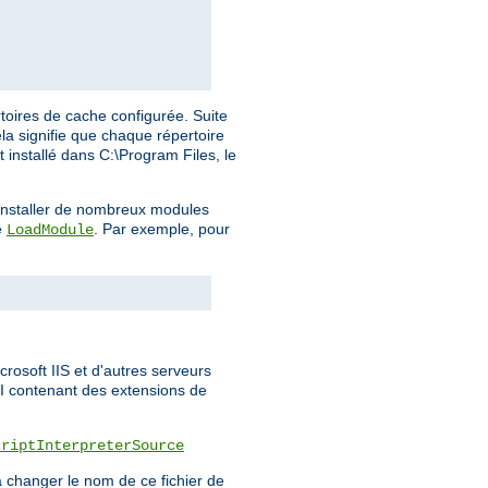
toires de cache configurée. Suite
la signifie que chaque répertoire
t installé dans C:\Program Files, le
a installer de nombreux modules
e
. Par exemple, pour
LoadModule
rosoft IIS et d'autres serveurs
PI contenant des extensions de
criptInterpreterSource
 changer le nom de ce fichier de