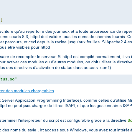
L
]
écriture qu'au répertoire des journaux et à toute arborescence de réper
noms courts 8.3, httpd doit valider tous les noms de chemins fournis. Ce
e et parcours, et ceci depuis la racine jusqu'aux feuilles. Si Apache2.4 es
ous être visibles pour httpd
ssaire de recompiler le serveur. Si httpd est compilé normalement, il v
our activer ces modules ou d'autres modules, on doit utiliser la directiv
plus des directives d'activation de status dans
) :
access.conf
atus.so"
éer des modules chargeables
 Server Application Programming Interface), comme celles qu'utilise Mic
ttpd ne peut
pas
charger de filtres ISAPI, et que les gestionnaires ISA
terminer l'interpréteur du script est configurable grâce à la directive
S
vec des noms du style
sous Windows, vous avez tout intérêt à
.htaccess