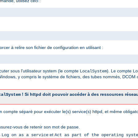
mande, utilisez ceci :
er à relire son fichier de configuration en utilisant :
cuter sous l'utilisateur system (le compte
). Le compte
LocalSystem
Lo
 Windows, y compris le système de fichiers, des tubes nommés, DCOM o
! Si httpd doit pouvoir accéder à des ressources résea
calSystem
r un compte séparé pour exécuter le(s) service(s) httpd, et même obliga
ssurez-vous de retenir son mot de passe.
s
et
Log on as a service
Act as part of the operating syst