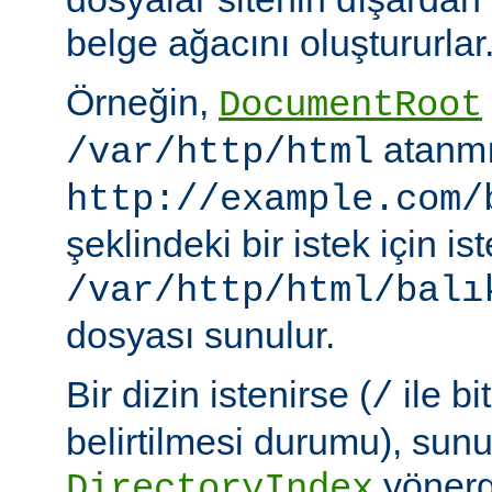
belge ağacını oluştururlar
Örneğin,
DocumentRoot
atanmı
/var/http/html
http://example.com/
şeklindeki bir istek için i
/var/http/html/balı
dosyası sunulur.
Bir dizin istenirse (
ile bi
/
belirtilmesi durumu), sun
yönerge
DirectoryIndex