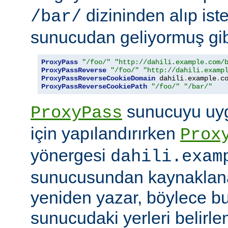
dizininden alıp ist
/bar/
sunucudan geliyormuş gib
ProxyPass
"/foo/"
"http://dahili.example.com/
ProxyPassReverse
"/foo/"
"http://dahili.examp
ProxyPassReverseCookieDomain
 dahili
.
example
.
c
ProxyPassReverseCookiePath
"/foo/"
"/bar/"
sunucuyu uyg
ProxyPass
için yapılandırırken
Prox
yönergesi
dahili.exam
sunucusundan kaynaklana
yeniden yazar, böylece bu
sunucudaki yerleri belirle