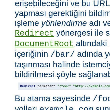
erişebileceğini ve bu URL i
yapması gerektiğini bildir
işleme
yönlendirme
adı ve
yönergesi ile s
Redirect
altındaki
DocumentRoot
içeriğinin
adında ye
/bar/
taşınması halinde istemc
bildirilmesi şöyle sağlanabi
Redirect
 permanent 
"/foo/"
"http://example.co
Bu atama sayesinde
/fo
yolları
sun
example.com