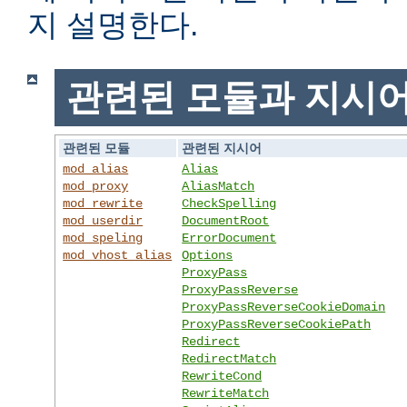
지 설명한다.
관련된 모듈과 지시
관련된 모듈
관련된 지시어
mod_alias
Alias
mod_proxy
AliasMatch
mod_rewrite
CheckSpelling
mod_userdir
DocumentRoot
mod_speling
ErrorDocument
mod_vhost_alias
Options
ProxyPass
ProxyPassReverse
ProxyPassReverseCookieDomain
ProxyPassReverseCookiePath
Redirect
RedirectMatch
RewriteCond
RewriteMatch