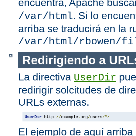
encuentra, Apache busc
. Si lo encue
/var/html
arriba se traducirá en la r
/var/html/rbowen/fi
Redirigiendo a URL
La directiva
pue
UserDir
redirigir solcitudes de dir
URLs externas.
UserDir
 http
://
example
.
org
/
users
/*/
El ejemplo de aquí arriba 