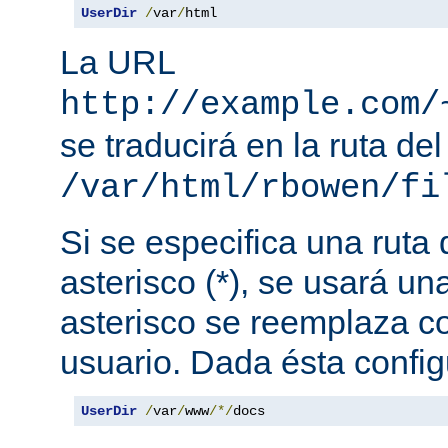
UserDir
/
var
/
html
La URL
http://example.com/
se traducirá en la ruta del
/var/html/rbowen/fi
Si se especifica una ruta
asterisco (*), se usará una
asterisco se reemplaza c
usuario. Dada ésta config
UserDir
/
var
/
www
/*/
docs