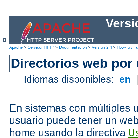
Versi
Apache
>
Servidor HTTP
>
Documentación
>
Versión 2.4
>
How-To / Tu
Directorios web por
Idiomas disponibles:
en
En sistemas con múltiples 
usuario puede tener un webs
home usando la directiva
U