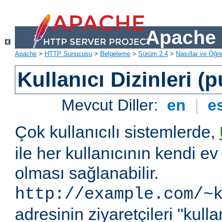
Apache 
Apache
>
HTTP Sunucusu
>
Belgeleme
>
Sürüm 2.4
>
Nasıllar ve Öğret
Kullanıcı Dizinleri (
Mevcut Diller:
en
|
e
Çok kullanıcılı sistemlerde,
ile her kullanıcının kendi ev 
olması sağlanabilir.
http://example.com/~
adresinin ziyaretçileri "kullan