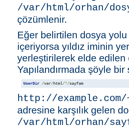
/var/html/orhan/dos
çözümlenir.
Eğer belirtilen dosya yolu b
içeriyorsa yıldız iminin ye
yerleştirilerek elde edilen 
Yapılandırmada şöyle bir s
UserDir
/
var
/
html
/*/
sayfam
http://example.com/
adresine karşılık gelen d
/var/html/orhan/say