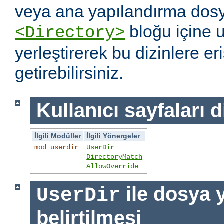
veya ana yapılandırma dosy
bloğu içine 
<Directory>
yerleştirerek bu dizinlere er
getirebilirsiniz.
Kullanıcı sayfaları d
İlgili Modüller
İlgili Yönergeler
mod_userdir
UserDir
DirectoryMatch
AllowOverride
ile dosya 
UserDir
belirtilmesi