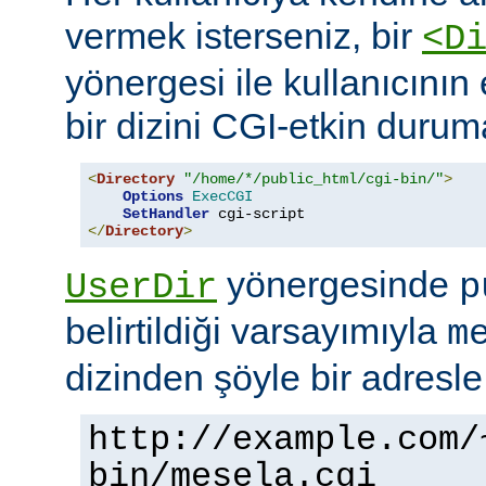
vermek isterseniz, bir
<D
yönergesi ile kullanıcının 
bir dizini CGI-etkin duruma
<
Directory
"/home/*/public_html/cgi-bin/"
>
Options
ExecCGI
SetHandler
</
Directory
>
yönergesinde
UserDir
p
belirtildiği varsayımıyla
m
dizinden şöyle bir adresle
http://example.com/
bin/mesela.cgi