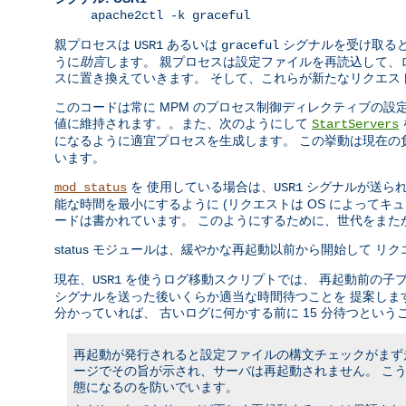
apache2ctl -k graceful
親プロセスは
あるいは
シグナルを受け取ると
USR1
graceful
うに
助言
します。 親プロセスは設定ファイルを再読込して、
スに置き換えていきます。 そして、これらが新たなリクエス
このコードは常に MPM のプロセス制御ディレクティブの
値に維持されます。。また、次のようにして
StartServers
になるように適宜プロセスを生成します。 この挙動は現在
います。
を 使用している場合は、
シグナルが送られ
mod_status
USR1
能な時間を最小にするように (リクエストは OS によって
ードは書かれています。 このようにするために、世代をま
status モジュールは、緩やかな再起動以前から開始して 
現在、
を使うログ移動スクリプトでは、 再起動前の子
USR1
シグナルを送った後いくらか適当な時間待つことを 提案しま
分かっていれば、 古いログに何かする前に 15 分待つという
再起動が発行されると設定ファイルの構文チェックがまず走
ージでその旨が示され、サーバは再起動されません。 こ
態になるのを防いでいます。