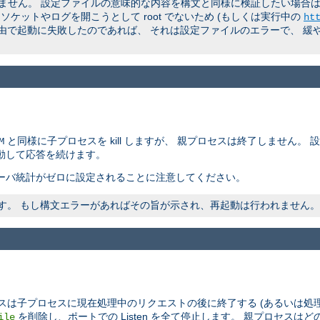
ん。 設定ファイルの意味的な内容を構文と同様に検証したい場合は、 非
ケットやログを開こうとして root でないため (もしくは実行中の
ht
理由で起動に失敗したのであれば、 それは設定ファイルのエラーで、 緩
と同様に子プロセスを kill しますが、 親プロセスは終了しません。
M
動して応答を続けます。
ーバ統計がゼロに設定されることに注意してください。
われます。 もし構文エラーがあればその旨が示され、再起動は行われません。
スは子プロセスに現在処理中のリクエストの後に終了する (あるいは処
を削除し、ポートでの Listen を全て停止します。 親プロセス
ile