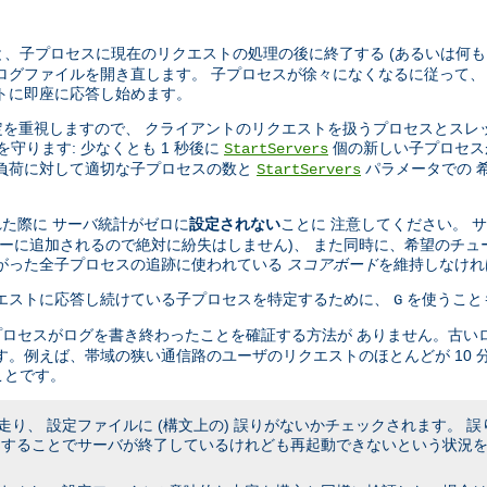
、子プロセスに現在のリクエストの処理の後に終了する (あるいは何も
ログファイルを開き直します。 子プロセスが徐々になくなるに従って、
トに即座に応答し始めます。
設定を重視しますので、 クライアントのリクエストを扱うプロセスとスレ
を守ります: 少なくとも 1 秒後に
個の新しい子プロセス
StartServers
の負荷に対して適切な子プロセスの数と
パラメータでの 
StartServers
た際に サーバ統計がゼロに
設定されない
ことに 注意してください。 
キューに追加されるので絶対に紛失はしません)、 また同時に、希望のチュ
たがった全子プロセスの追跡に使われている
スコアボード
を維持しなけれ
リクエストに応答し続けている子プロセスを特定するために、
を使うこと
G
プロセスがログを書き終わったことを確証する方法が ありません。古い
す。例えば、帯域の狭い通信路のユーザのリクエストのほとんどが 10 
ことです。
り、 設定ファイルに (構文上の) 誤りがないかチェックされます。 
うすることでサーバが終了しているけれども再起動できないという状況を