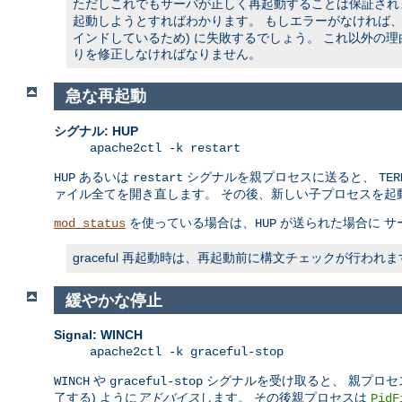
ただしこれでもサーバが正しく再起動することは保証されませ
起動しようとすればわかります。 もしエラーがなければ、ソ
インドしているため) に失敗するでしょう。 これ以外の
りを修正しなければなりません。
急な再起動
シグナル: HUP
apache2ctl -k restart
あるいは
シグナルを親プロセスに送ると、
HUP
restart
TER
ァイル全てを開き直します。 その後、新しい子プロセスを起
を使っている場合は、
が送られた場合に サ
mod_status
HUP
graceful 再起動時は、再起動前に構文チェックが行
緩やかな停止
Signal: WINCH
apache2ctl -k graceful-stop
や
シグナルを受け取ると、 親プロセ
WINCH
graceful-stop
了する) ように
アドバイス
します。 その後親プロセスは
PidF