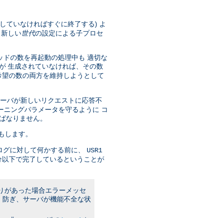
していなければすぐに終了する) よ
 新しい
世代
の設定による子プロセ
ッドの数を再起動の処理中も 適切な
が 生成されていなければ、その数
希望の数の両方を維持しようとして
サーバが新しいリクエストに応答不
ーニングパラメータを守るように コ
ばなりません。
もします。
ログに対して何かする前に、
USR1
分以下で完了しているということが
誤りがあった場合エラーメッセ
 防ぎ、サーバが機能不全な状