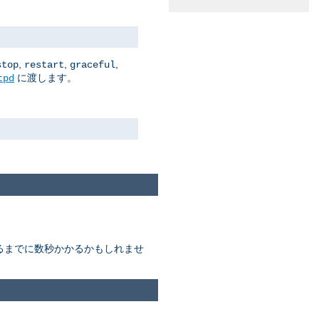
,
,
,
stop
restart
graceful
に渡します。
tpd
終わるまでに数秒かかるかもしれませ