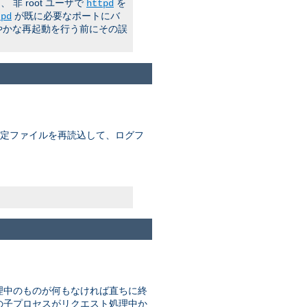
 root ユーザで
を
httpd
が既に必要なポートにバ
tpd
やかな再起動を行う前にその誤
 設定ファイルを再読込して、ログフ
理中のものが何もなければ直ちに終
はどの子プロセスがリクエスト処理中か