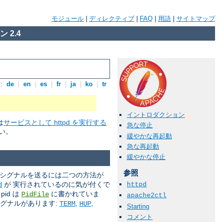
モジュール
|
ディレクティブ
|
FAQ
|
用語
|
サイトマップ
 2.4
:
de
|
en
|
es
|
fr
|
ja
|
ko
|
tr
イントロダクション
は
サービスとして httpd を実行する
急な停止
い。
緩やかな再起動
急な再起動
緩やかな停止
参照
 シグナルを送るには二つの方法が
が 実行されているのに気が付くで
d
httpd
id は
に書かれていま
PidFile
apache2ctl
シグナルがあります:
,
,
TERM
HUP
Starting
コメント