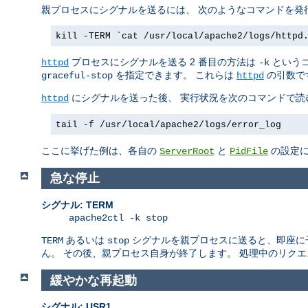
親プロセスにシグナルを送るには、 次のようなコマンドを発
kill -TERM `cat /usr/local/apache2/logs/httpd
プロセスにシグナルを送る 2 番目の方法は
というコ
httpd
-k
を指定できます。 これらは
の引数で
graceful-stop
httpd
にシグナルを送った後、 実行状況を次のコマンドで読
httpd
tail -f /usr/local/apache2/logs/error_log
ここに挙げた例は、各自の
と
の設定に
ServerRoot
PidFile
急な停止
シグナル: TERM
apache2ctl -k stop
あるいは
シグナルを親プロセスに送ると、即座に子プロ
TERM
stop
ん。 その後、親プロセス自身が終了します。 処理中のリク
緩やかな再起動
シグナル: USR1