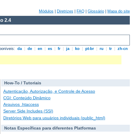
Módulos
|
Diretrizes
|
FAQ
|
Glossário
|
Mapa do site
o 2.4
poníveis:
da
|
de
|
en
|
es
|
fr
|
ja
|
ko
|
pt-br
|
ru
|
tr
|
zh-cn
How-To / Tutoriais
Autenticação, Autorização, e Controle de Acesso
CGI: Conteúdo Dinâmico
Arquivos .htaccess
Server Side Includes (SSI)
Diretórios Web para usuários individuais (public_html)
Notas Específicas para diferentes Platformas