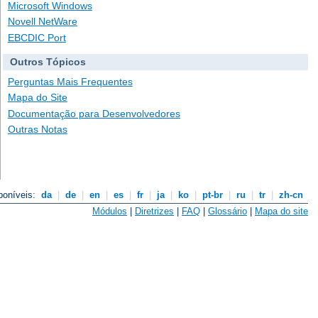
Microsoft Windows
Novell NetWare
EBCDIC Port
Outros Tópicos
Perguntas Mais Frequentes
Mapa do Site
Documentação para Desenvolvedores
Outras Notas
poníveis:
da
|
de
|
en
|
es
|
fr
|
ja
|
ko
|
pt-br
|
ru
|
tr
|
zh-cn
Módulos
|
Diretrizes
|
FAQ
|
Glossário
|
Mapa do site