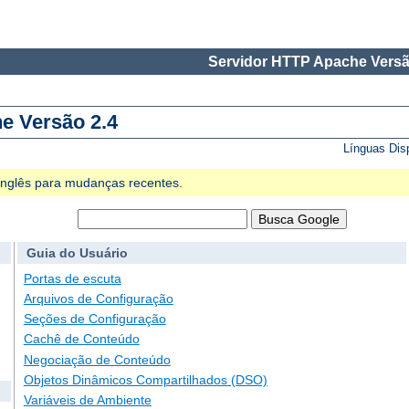
Servidor HTTP Apache Versã
e Versão 2.4
Línguas Dis
 Inglês para mudanças recentes.
Guia do Usuário
Portas de escuta
Arquivos de Configuração
Seções de Configuração
Cachê de Conteúdo
Negociação de Conteúdo
Objetos Dinâmicos Compartilhados (DSO)
Variáveis de Ambiente